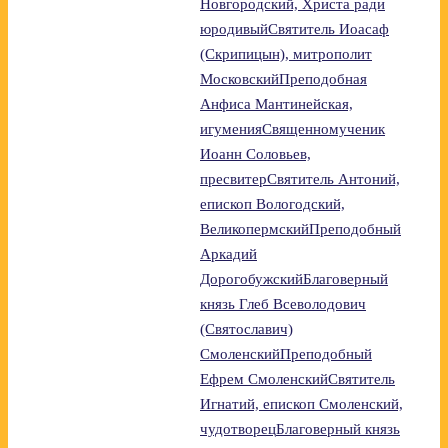
Новгородский, Христа ради
юродивый
Святитель Иоасаф
(Скрипицын), митрополит
Московский
Преподобная
Анфиса Мантинейская,
игумения
Священномученик
Иоанн Соловьев,
пресвитер
Святитель Антоний,
епископ Вологодский,
Великопермский
Преподобный
Аркадий
Дорогобужский
Благоверный
князь Глеб Всеволодович
(Святославич)
Смоленский
Преподобный
Ефрем Смоленский
Святитель
Игнатий, епископ Смоленский,
чудотворец
Благоверный князь