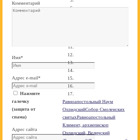
Комментарий
Имя
*
Адрес e-mail
*
Нажмите
галочку
Равноапостольный Наум
(защита от
Охридский
Собор Смоленских
спама)
святых
Равноапостольный
Климент, архиепископ
Адрес сайта
Охридский, Величский