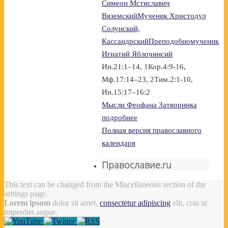
Симеон Мстиславич
Вяземский
Мученик Христодул
Солунский,
Кассандрский
Преподобномученик
Игнатий Яблочинсий
Ин.21:1–14, 1Кор.4:9-16,
Мф.17:14–23, 2Тим.2:1-10,
Ин.15:17–16:2
Мысли Феофана Затворника
подробнее
Полная версия православного
календаря
Православие.ru
This text can be changed from the Miscellaneous section of the
settings page.
Lorem ipsum
dolor sit amet,
consectetur adipiscing
elit, cras ut
imperdiet augue.