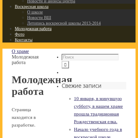
Новости и анонсы центра
Воскресная школа
О школе
Новости ВШ
Летопись воскресной школы 2013-2014
Молодежная работа
Фото
Контакты
О храме
Молодежная
работа
Молодежная
Свежие записи
работа
10 января, в минувшую
субботу, в нашем храме
Страница
прошла традиционная
находится в
Рождественская елка.
разработке.
Начало учебного года в
воскресной школе