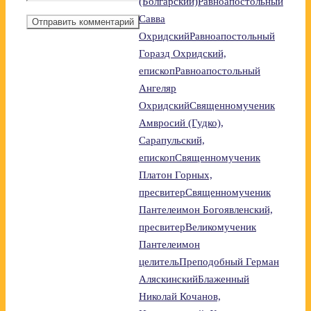
(Болгарский)
Равноапостольный
Савва
Охридский
Равноапостольный
Горазд Охридский,
епископ
Равноапостольный
Ангеляр
Охридский
Священномученик
Амвросий (Гудко),
Сарапульский,
епископ
Священномученик
Платон Горных,
пресвитер
Священномученик
Пантелеимон Богоявленский,
пресвитер
Великомученик
Пантелеимон
целитель
Преподобный Герман
Аляскинский
Блаженный
Николай Кочанов,