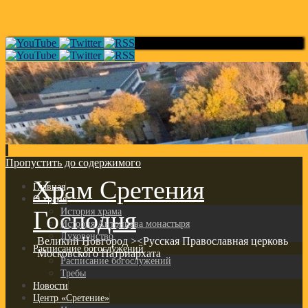
Пропустить до содержимого
Храм Сретения
Главная
О храме
Господня
История храма
История Антониева монастыря
Духовенство
Великий Новгород ><Русская Православная церковь
Расписание богослужений
Московского Патриархата
Расписание богослужений
Требы
Новости
Центр «Сретение»