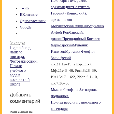
Поликарп Печерский,
архимандрит
Святитель
Twitter
Георгий (Конисский),
ВКонтакте
архиепископ
Одноклассники
Могилевский
Священномученик
Google
Алфей Корбанский,
диакон
Преподобный Боголеп
Закладка
.
Черноярский
Мученик
Первый год
Капитон
Мученик Феофил
нашего
прихода.
Закинфский
Фотозарисовки.
Лк.21:12–19, 2Кор.1:1-7,
Начало
учебного
Мф.21:43–46, Рим.8:28–39,
года в
Ин.15:17–16:2, 2Кор.6:1-10,
воскресной
Лк.7:36–50
школе
Мысли Феофана Затворника
Добавить
подробнее
комментарий
Полная версия православного
календаря
Ваш e-mail не