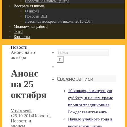
Новости и анонсы центра
Воскресная школа
О школе
Новости ВШ
Летопись воскресной школы 2013-2014
Молодежная работа
Фото
Контакты
Новости
Анонс на 25
октября
Анонс
Свежие записи
на 25
10 января, в минувшую
октября
субботу, в нашем храме
прошла традиционная
Voskresenie
Рождественская елка.
•
25.10.2014
Новости
,
Начало учебного года в
Новости и
анонсы
воскресной школе