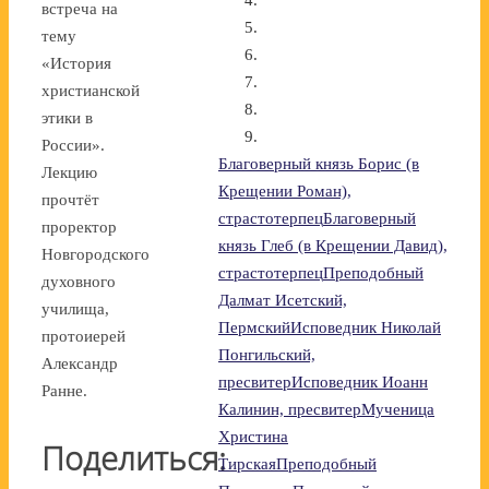
встреча на
тему
«История
христианской
этики в
России».
Благоверный князь Борис (в
Лекцию
Крещении Роман),
прочтёт
страстотерпец
Благоверный
проректор
князь Глеб (в Крещении Давид),
Новгородского
страстотерпец
Преподобный
духовного
Далмат Исетский,
училища,
Пермский
Исповедник Николай
протоиерей
Понгильский,
Александр
пресвитер
Исповедник Иоанн
Ранне.
Калинин, пресвитер
Мученица
Христина
Поделиться:
Тирская
Преподобный