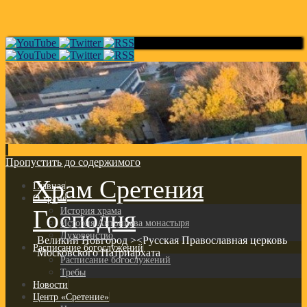
Пропустить до содержимого
Храм Сретения
Главная
О храме
Господня
История храма
История Антониева монастыря
Духовенство
Великий Новгород ><Русская Православная церковь
Расписание богослужений
Московского Патриархата
Расписание богослужений
Требы
Новости
Центр «Сретение»