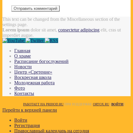
This text can be changed from the Miscellaneous section of the
settings page.
Lorem ipsum
dolor sit amet,
consectetur adipiscing
elit, cras ut
imperdiet augue.
Главная
О храме
Расписание богослужений
Новости
Центр «Сретение»
Воскресная школа
Молодежная работа
Фото
Контакты
РАБОТАЕТ НА PRIHOD.RU
ПРИ ПОДДЕРЖКЕ
ORTOX.RU
[
ВОЙТИ
]
Перейти к верхней панели
Войти
Регистрация
Православный календарь на сегодня