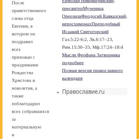
Ермолай Никомидийский,
После
пресвитер
Мученица
приветственного
Ореозила
Феодосий Кавказский,
слова отца
иеросхимонах
Преподобный
Евгения, в
Исаакий Святогорский
котором он
Гал.5:22-6:2, Лк.6:17–23,
поздравил
Рим.15:30–33, Мф.17:24–18:4
всех
Мысли Феофана Затворника
прихожан с
подробнее
праздниками
Полная версия православного
Рождества
календаря
Христова и
новолетия, а
Православие.ru
также
поблагодарил
всех собравшихся
за
материальную
и