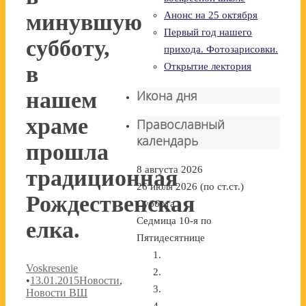
Анонс на 25 октября
минувшую
Первый год нашего
субботу,
прихода. Фотозарисовки.
Открытие лектория
в
Икона дня
нашем
храме
Православный
календарь
прошла
8 августа 2026
традиционная
26 июля 2026 (по ст.ст.)
Рождественская
Суббота
Седмица 10-я по
елка.
Пятидесятнице
Voskresenie
•
13.01.2015
Новости
,
Новости ВШ