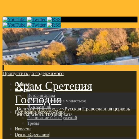
Пропустить до содержимого
Храм Сретения
Главная
О храме
Господня
История храма
История Антониева монастыря
Духовенство
Великий Новгород ><Русская Православная церковь
Расписание богослужений
Московского Патриархата
Расписание богослужений
Требы
Новости
Центр «Сретение»