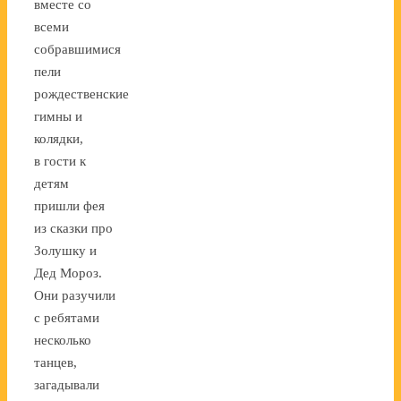
вместе со
всеми
собравшимися
пели
рождественские
гимны и
колядки,
в гости к
детям
пришли фея
из сказки про
Золушку и
Дед Мороз.
Они разучили
с ребятами
несколько
танцев,
загадывали