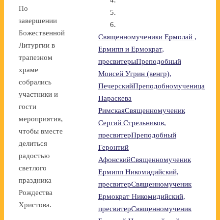
По
завершении
Божественной
Священномученики Ермолай ,
Литургии в
Ермипп и Ермократ,
трапезном
пресвитеры
Преподобный
храме
Моисей Угрин (венгр),
собрались
Печерский
Преподобномученица
участники и
Параскева
гости
Римская
Священномученик
мероприятия,
Сергий Стрельников,
чтобы вместе
пресвитер
Преподобный
делиться
Геронтий
радостью
Афонский
Священномученик
светлого
Ермипп Никомидийский,
праздника
пресвитер
Священномученик
Рождества
Ермократ Никомидийский,
Христова.
пресвитер
Священномученик