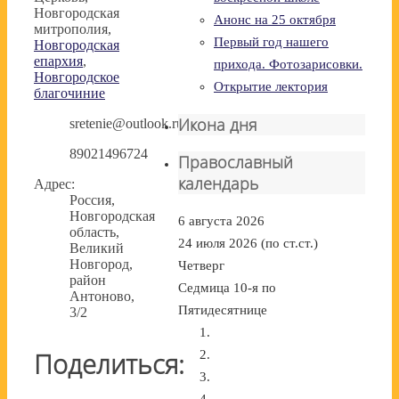
Новгородская
Анонс на 25 октября
митрополия,
Первый год нашего
Новгородская
епархия
,
прихода. Фотозарисовки.
Новгородское
Открытие лектория
благочиние
Икона дня
sretenie@outlook.ru
89021496724
Православный
календарь
Адрес:
Россия,
Новгородская
6 августа 2026
область,
24 июля 2026 (по ст.ст.)
Великий
Новгород,
Четверг
район
Седмица 10-я по
Антоново,
Пятидесятнице
3/2
Поделиться: