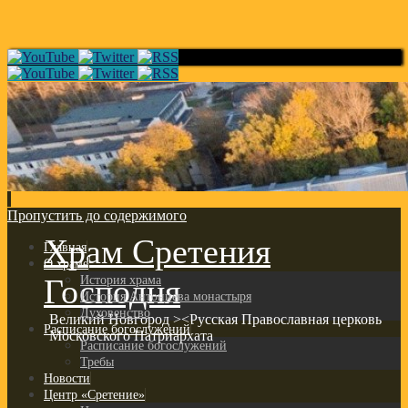
Пропустить до содержимого
Храм Сретения
Главная
О храме
Господня
История храма
История Антониева монастыря
Духовенство
Великий Новгород ><Русская Православная церковь
Расписание богослужений
Московского Патриархата
Расписание богослужений
Требы
Новости
Центр «Сретение»