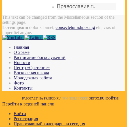
Православие.ru
This text can be changed from the Miscellaneous section of the
settings page.
Lorem ipsum
dolor sit amet,
consectetur adipiscing
elit, cras ut
imperdiet augue.
Главная
О храме
Расписание богослужений
Новости
Центр «Сретение»
Воскресная школа
Молодежная работа
Фото
Контакты
РАБОТАЕТ НА PRIHOD.RU
ПРИ ПОДДЕРЖКЕ
ORTOX.RU
[
ВОЙТИ
]
Перейти к верхней панели
Войти
Регистрация
Православный календарь на сегодня