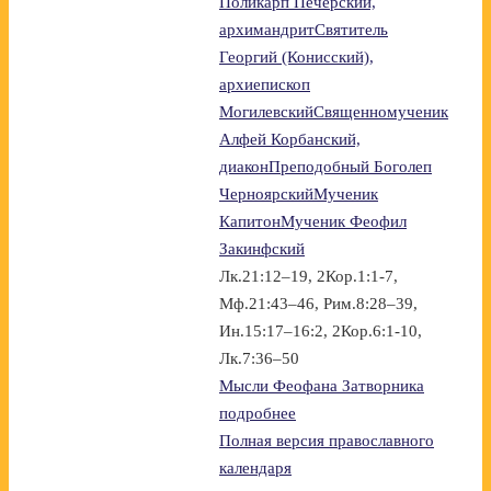
Поликарп Печерский,
архимандрит
Святитель
Георгий (Конисский),
архиепископ
Могилевский
Священномученик
Алфей Корбанский,
диакон
Преподобный Боголеп
Черноярский
Мученик
Капитон
Мученик Феофил
Закинфский
Лк.21:12–19, 2Кор.1:1-7,
Мф.21:43–46, Рим.8:28–39,
Ин.15:17–16:2, 2Кор.6:1-10,
Лк.7:36–50
Мысли Феофана Затворника
подробнее
Полная версия православного
календаря