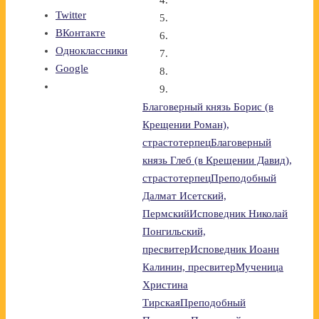
Twitter
ВКонтакте
Одноклассники
Google
Благоверный князь Борис (в
Крещении Роман),
страстотерпец
Благоверный
князь Глеб (в Крещении Давид),
страстотерпец
Преподобный
Далмат Исетский,
Пермский
Исповедник Николай
Понгильский,
пресвитер
Исповедник Иоанн
Калинин, пресвитер
Мученица
Христина
Тирская
Преподобный