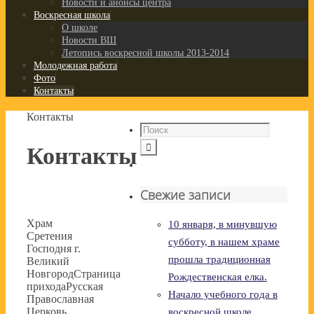
Новости и анонсы центра
Воскресная школа
О школе
Новости ВШ
Летопись воскресной школы 2013-2014
Молодежная работа
Фото
Контакты
Контакты
Контакты
Свежие записи
Храм
10 января, в минувшую
Сретения
субботу, в нашем храме
Господня г.
прошла традиционная
Великий
Новгород
Страница
Рождественская елка.
прихода
Русская
Начало учебного года в
Православная
Церковь,
воскресной школе