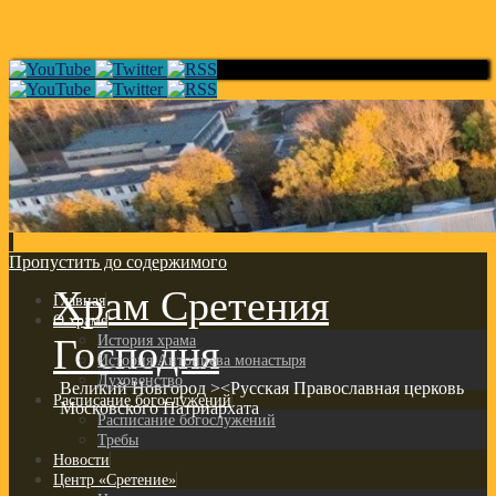
Пропустить до содержимого
Храм Сретения
Главная
О храме
Господня
История храма
История Антониева монастыря
Духовенство
Великий Новгород ><Русская Православная церковь
Расписание богослужений
Московского Патриархата
Расписание богослужений
Требы
Новости
Центр «Сретение»