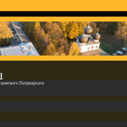
я
сковского Патриархата