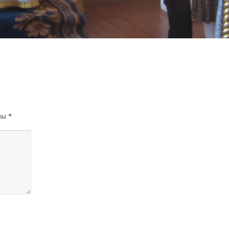
ены
*