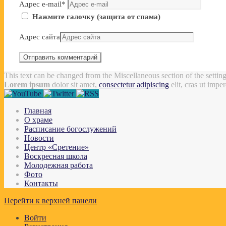
Адрес e-mail
*
Нажмите галочку (защита от спама)
Адрес сайта
This text can be changed from the Miscellaneous section of the settin
Lorem ipsum
dolor sit amet,
consectetur adipiscing
elit, cras ut impe
Главная
О храме
Расписание богослужений
Новости
Центр «Сретение»
Воскресная школа
Молодежная работа
Фото
Контакты
Перейти к верхней панели
Войти