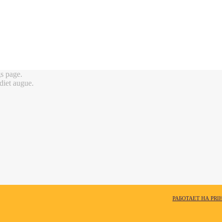
gs page.
rdiet augue.
РАБОТАЕТ НА PRI