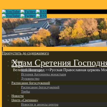
Пропустить до содержимого
Храм Сретения Господн
Главная
О храме
Великий Новгород ><Русская Православная церковь Мо
История храма
История Антониева монастыря
Духовенство
Расписание богослужений
Расписание богослужений
Требы
Новости
Центр «Сретение»
Новости и анонсы центра