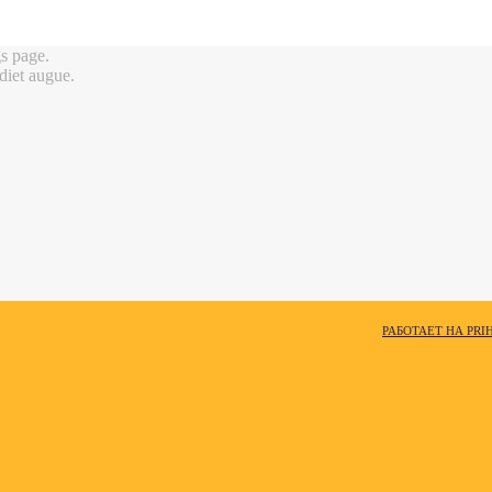
gs page.
rdiet augue.
РАБОТАЕТ НА PRI