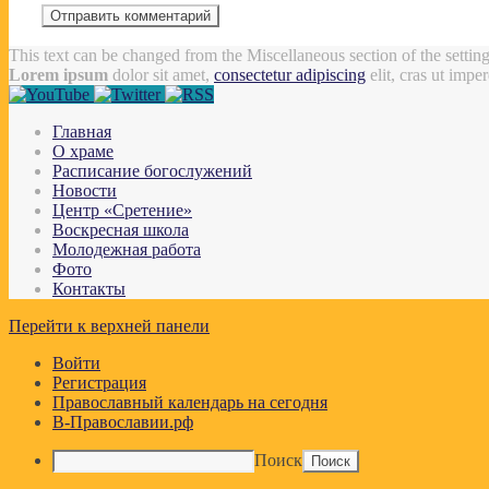
This text can be changed from the Miscellaneous section of the settin
Lorem ipsum
dolor sit amet,
consectetur adipiscing
elit, cras ut impe
Главная
О храме
Расписание богослужений
Новости
Центр «Сретение»
Воскресная школа
Молодежная работа
Фото
Контакты
Перейти к верхней панели
Войти
Регистрация
Православный календарь на сегодня
В-Православии.рф
Поиск