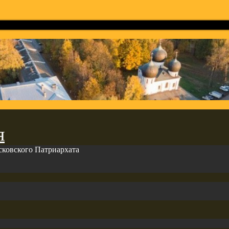
я
сковского Патриархата