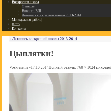
Воскресная школа
О школе
Новости ВШ
Летопись воскресной школы 2013-2014
Молодежная работа
Фото
Контакты
«
Летопись воскресной школы 2013-2014
Цыплятки!
Voskresenie
•
17.10.2014
Полный размер:
768 × 1024
пикселе