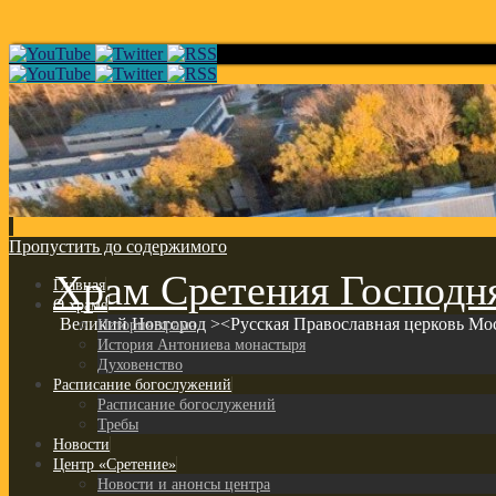
Пропустить до содержимого
Храм Сретения Господн
Главная
О храме
Великий Новгород ><Русская Православная церковь Мо
История храма
История Антониева монастыря
Духовенство
Расписание богослужений
Расписание богослужений
Требы
Новости
Центр «Сретение»
Новости и анонсы центра