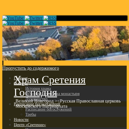
Пропустить до содержимого
Храм Сретения
Главная
О храме
Господня
История храма
История Антониева монастыря
Духовенство
Великий Новгород ><Русская Православная церковь
Расписание богослужений
Московского Патриархата
Расписание богослужений
Требы
Новости
Центр «Сретение»