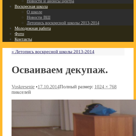
Новости и анонсы центра
Воскресная школа
О школе
Новости ВШ
Летопись воскресной школы 2013-2014
Молодежная работа
Фото
Контакты
«
Летопись воскресной школы 2013-2014
Осваиваем декупаж.
Voskresenie
•
17.10.2014
Полный размер:
1024 × 768
пикселей