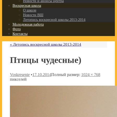
Новости и анонсы центра
Воскресная школа
О школе
Новости ВШ
Летопись воскресной школы 2013-2014
Молодежная работа
Фото
Контакты
«
Летопись воскресной школы 2013-2014
Птицы чудесные)
Voskresenie
•
17.10.2014
Полный размер:
1024 × 768
пикселей