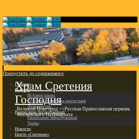
Пропустить до содержимого
Храм Сретения
Главная
О храме
Господня
История храма
История Антониева монастыря
Духовенство
Великий Новгород ><Русская Православная церковь
Расписание богослужений
Московского Патриархата
Расписание богослужений
Требы
Новости
Центр «Сретение»