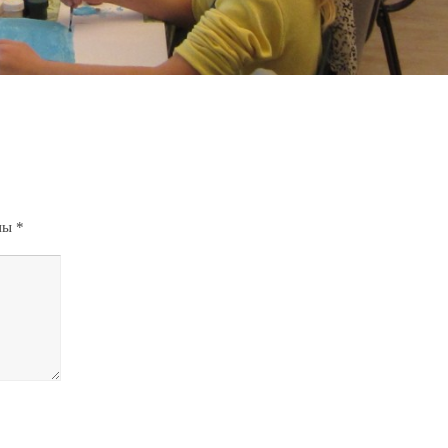
ены
*