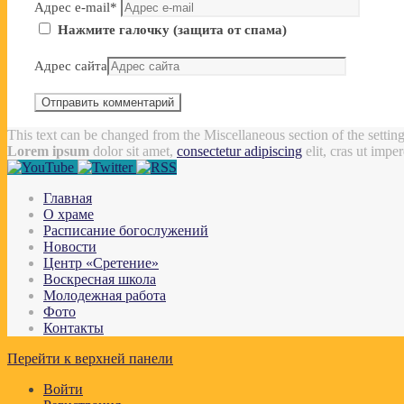
Адрес e-mail
*
Нажмите галочку (защита от спама)
Адрес сайта
This text can be changed from the Miscellaneous section of the settin
Lorem ipsum
dolor sit amet,
consectetur adipiscing
elit, cras ut impe
Главная
О храме
Расписание богослужений
Новости
Центр «Сретение»
Воскресная школа
Молодежная работа
Фото
Контакты
Перейти к верхней панели
Войти