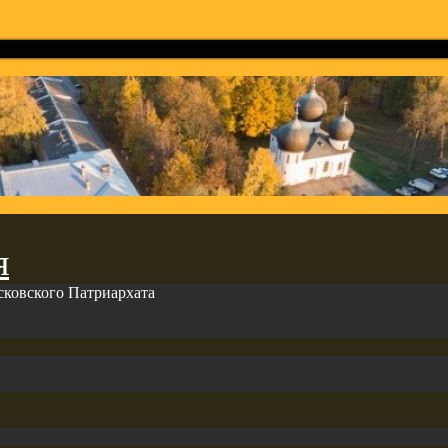
я
сковского Патриархата