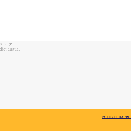
gs page.
rdiet augue.
РАБОТАЕТ НА PRI