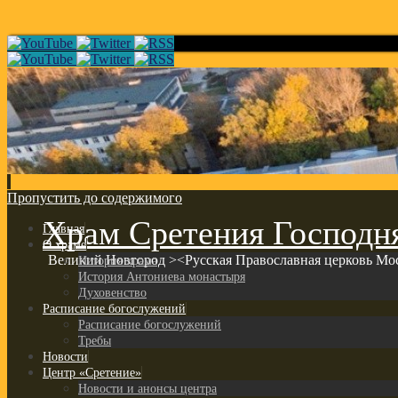
Пропустить до содержимого
Храм Сретения Господн
Главная
О храме
Великий Новгород ><Русская Православная церковь Мо
История храма
История Антониева монастыря
Духовенство
Расписание богослужений
Расписание богослужений
Требы
Новости
Центр «Сретение»
Новости и анонсы центра