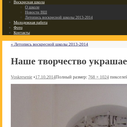
Воскресная школа
О школе
Новости ВШ
Летопись воскресной школы 2013-2014
Молодежная работа
Фото
Контакты
«
Летопись воскресной школы 2013-2014
Наше творчество украшае
Voskresenie
•
17.10.2014
Полный размер:
768 × 1024
пикселе