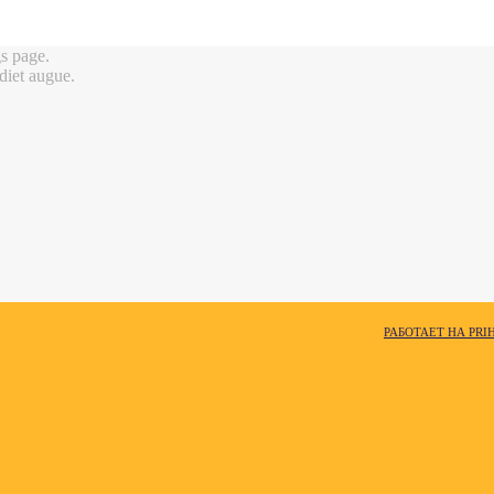
gs page.
rdiet augue.
РАБОТАЕТ НА PRI