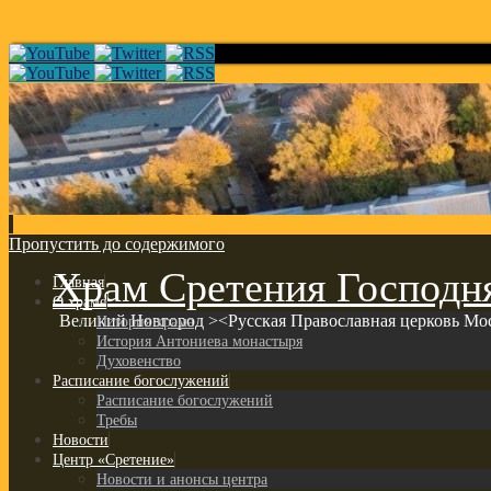
Пропустить до содержимого
Храм Сретения Господн
Главная
О храме
Великий Новгород ><Русская Православная церковь Мо
История храма
История Антониева монастыря
Духовенство
Расписание богослужений
Расписание богослужений
Требы
Новости
Центр «Сретение»
Новости и анонсы центра