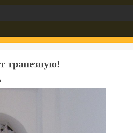
т трапезную!
й